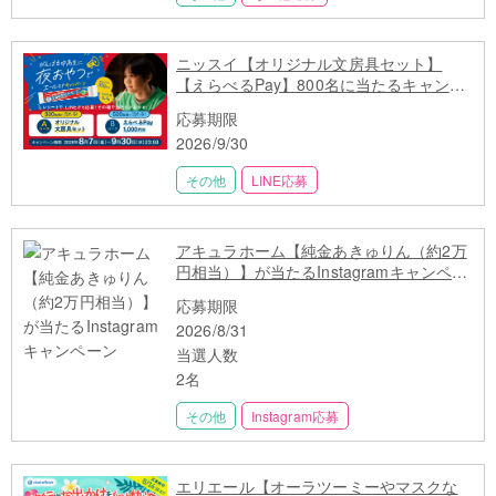
ニッスイ【オリジナル文房具セット】
【えらべるPay】800名に当たるキャンペ
ーン
応募期限
2026/9/30
その他
LINE応募
アキュラホーム【純金あきゅりん（約2万
円相当）】が当たるInstagramキャンペー
ン
応募期限
2026/8/31
当選人数
2名
その他
Instagram応募
エリエール【オーラツーミーやマスクな