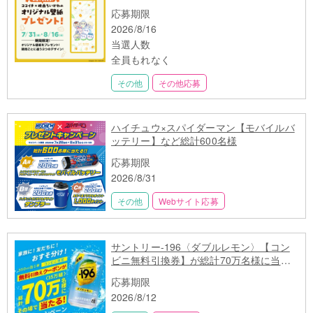
応募期限
2026/8/16
当選人数
全員もれなく
その他
その他応募
ハイチュウ×スパイダーマン【モバイルバ
ッテリー】など総計600名様
応募期限
2026/8/31
その他
Webサイト応募
サントリー-196〈ダブルレモン〉【コン
ビニ無料引換券】が総計70万名様に当た
る
応募期限
2026/8/12