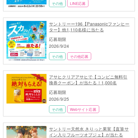
その他
LINE応募
サントリーー196【Panasonicファンヒー
ター】他1,110名様に当たる
応募期限
2026/9/24
その他
その他応募
アサヒクリアアサヒで【コンビニ無料引
換券クーポン】が当たる！1,000名
応募期限
2026/9/25
その他
Webサイト応募
サントリー天然水 きりっと果実【直筆サ
イン入りフルーツオブジェ】が当たる