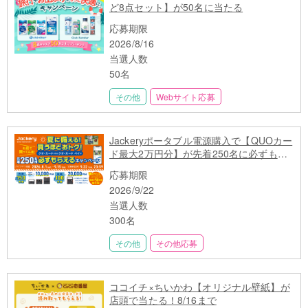
ど8点セット】が50名に当たる
応募期限
2026/8/16
当選人数
50名
その他
Webサイト応募
Jackeryポータブル電源購入で【QUOカー
ド最大2万円分】が先着250名に必ずもら
える
応募期限
2026/9/22
当選人数
300名
その他
その他応募
ココイチ×ちいかわ【オリジナル壁紙】が
店頭で当たる！8/16まで