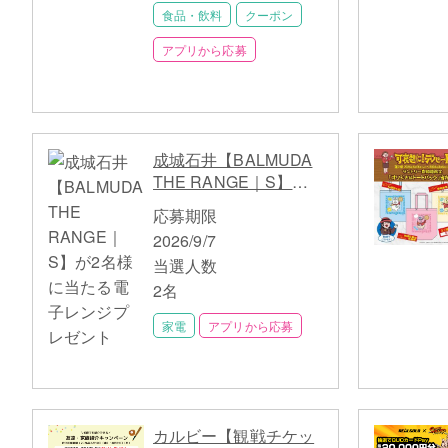
食品・飲料
クーポン
アプリから応募
成城石井【BALMUDA
THE RANGE｜S】が2
名様に当たる電子レン
応募期限
ジプレゼント
2026/9/7
当選人数
2名
家電
アプリから応募
カルビー【観戦チケッ