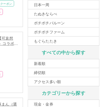
クーポン
日本一周
募
たぬきならべ
ポチポチバルーン
ポチポチファーム
【可哀想
もぐらたたき
 コラボグ
00名に当たる
すべての中から探す
新着順
締切順
募
アクセス多い順
カテゴリーから探す
豚まん（醤
現金・金券