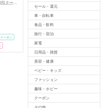
割引クーポ
セール・還元
える！東西
醤油vs塩
車・自転車
べ
食品・飲料
く
旅行・宿泊
クーポン
家電
募
日用品・雑貨
美容・健康
ベビー・キッズ
ファッション
趣味・ホビー
クーポン
その他