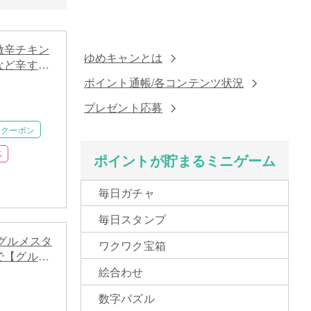
激辛チキン
ゆめキャンとは
など辛すぎ
フェア開催
ポイント通帳/各コンテンツ状況
プレゼント応募
クーポン
募
ポイントが貯まるミニゲーム
毎日ガチャ
毎日スタンプ
グルメスタ
ワクワク宝箱
で【グルメ
フト】と
絵合わせ
チケット】
数字パズル
に当たる