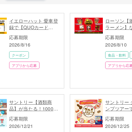
イエローハット 愛車登
ローソン【
録で【QUOカード
ラーメン】
Pay200円分】が当たる
チャレンジ
応募期限
応募期限
キャンペーン
中
2026/8/16
2026/8/10
クーポン
食品・飲料
アプリから応募
アプリから応
サントリー【酒類商
サントリー 
品】が当たる！1000名
ンプツアー
以上に応募チケット配
カタログギ
応募期限
応募期限
布
【ドリンク
2026/12/21
2026/12/25
1万名以上