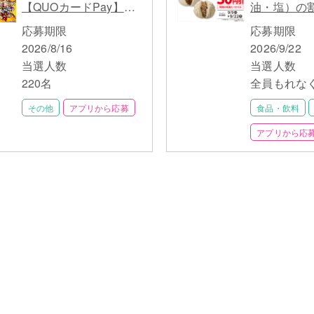
【QUOカードPay】が
油・塩）の
最大220名に当たる
ン】がもら
応募期限
応募期限
Coke ONキャンペーン
豚まん対決！
2026/8/16
2026/9/22
の味わい比
当選人数
当選人数
220名
全員もれな
その他
アプリから応募
食品・飲料
アプリから応