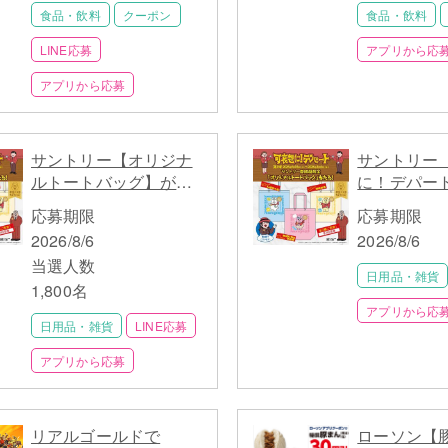
食品・飲料
クーポン
食品・飲料
LINE応募
アプリから応
アプリから応募
サントリー【オリジナ
サントリー
ルトートバッグ】が当
に！デパート
たる！2,700名
ッズ】1,8
応募期限
応募期限
2026/8/6
2026/8/6
当選人数
日用品・雑貨
1,800名
アプリから応
日用品・雑貨
LINE応募
アプリから応募
リアルゴールドで
ローソン【