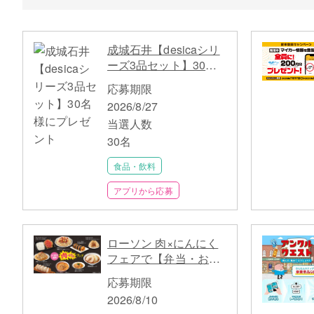
成城石井【desicaシリ
ーズ3品セット】30名
様にプレゼント
応募期限
2026/8/27
当選人数
30名
食品・飲料
アプリから応募
ローソン 肉×にんにく
フェアで【弁当・おに
ぎり・パスタ】全9商
応募期限
品が割引クーポン対象
2026/8/10