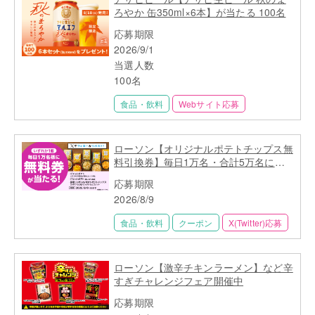
ろやか 缶350ml×6本】が当たる 100名
応募期限
2026/9/1
当選人数
100名
食品・飲料
Webサイト応募
ローソン【オリジナルポテトチップス無
料引換券】毎日1万名・合計5万名に当
たる
応募期限
2026/8/9
食品・飲料
クーポン
X(Twitter)応募
ローソン【激辛チキンラーメン】など辛
すぎチャレンジフェア開催中
応募期限