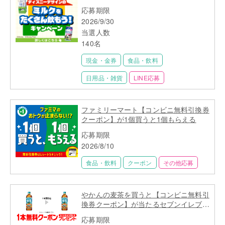
上
応募期限
2026/9/30
当選人数
140名
現金・金券
食品・飲料
日用品・雑貨
LINE応募
ファミリーマート【コンビニ無料引換券
クーポン】が1個買うと1個もらえる
応募期限
2026/8/10
食品・飲料
クーポン
その他応募
やかんの麦茶を買うと【コンビニ無料引
換券クーポン】が当たるセブンイレブン
キャンペーン
応募期限