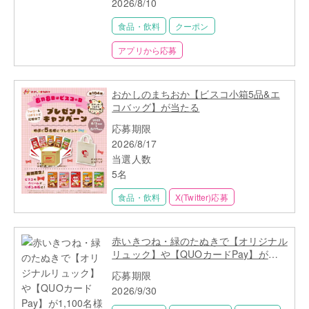
2026/8/10
食品・飲料
クーポン
アプリから応募
おかしのまちおか【ビスコ小箱5品&エ
コバッグ】が当たる
応募期限
2026/8/17
当選人数
5名
食品・飲料
X(Twitter)応募
赤いきつね・緑のたぬきで【オリジナル
リュック】や【QUOカードPay】が
1,100名様に当たる
応募期限
2026/9/30