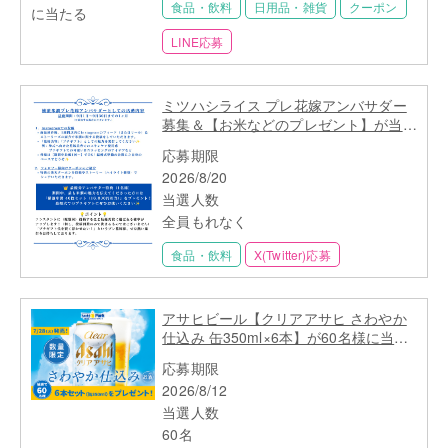
食品・飲料
日用品・雑貨
クーポン
LINE応募
ミツハシライス プレ花嫁アンバサダー
募集＆【お米などのプレゼント】が当た
る
応募期限
2026/8/20
当選人数
全員もれなく
食品・飲料
X(Twitter)応募
アサヒビール【クリアアサヒ さわやか
仕込み 缶350ml×6本】が60名様に当た
る
応募期限
2026/8/12
当選人数
60名