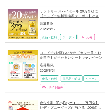
サントリー 角ハイボール 20万名様に
【コンビニ無料引換券クーポン】が当た
る！
応募期限
2026/8/17
食品・飲料
クーポン
LINE応募
ココイチ×映画ちいかわ【カレー皿・お
食事券】が当たるレシートキャンペーン
応募期限
2026/8/31
食品・飲料
日用品・雑貨
クーポン
Webサイト応募
森永牛乳【PayPayポイント1万円分】
他ディズニーグッズが当たる1,000名以