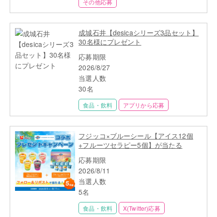
その他応募
成城石井【desicaシリーズ3品セット】
30名様にプレゼント
応募期限
2026/8/27
当選人数
30名
食品・飲料
アプリから応募
フジッコ×ブルーシール【アイス12個
+フルーツセラピー5個】が当たる
応募期限
2026/8/11
当選人数
5名
食品・飲料
X(Twitter)応募