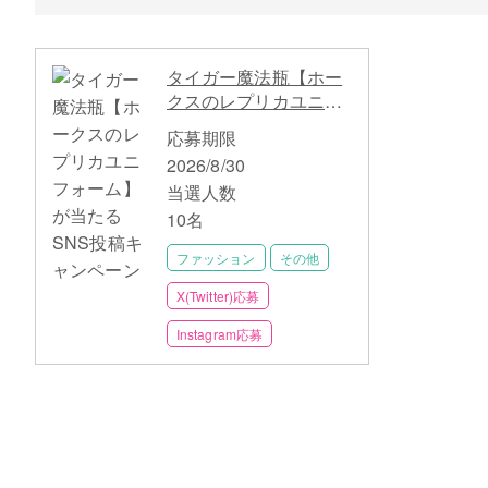
タイガー魔法瓶【ホー
クスのレプリカユニフ
ォーム】が当たるSNS
応募期限
投稿キャンペーン
2026/8/30
当選人数
10名
ファッション
その他
X(Twitter)応募
Instagram応募