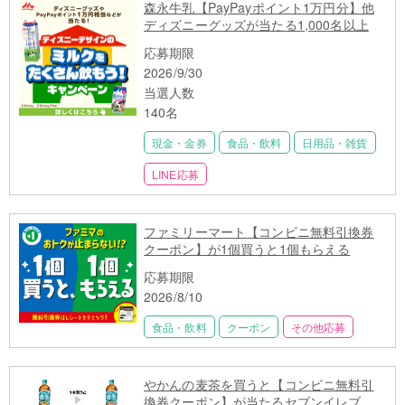
森永牛乳【PayPayポイント1万円分】他
ディズニーグッズが当たる1,000名以上
応募期限
2026/9/30
当選人数
140名
現金・金券
食品・飲料
日用品・雑貨
LINE応募
ファミリーマート【コンビニ無料引換券
クーポン】が1個買うと1個もらえる
応募期限
2026/8/10
食品・飲料
クーポン
その他応募
やかんの麦茶を買うと【コンビニ無料引
換券クーポン】が当たるセブンイレブン