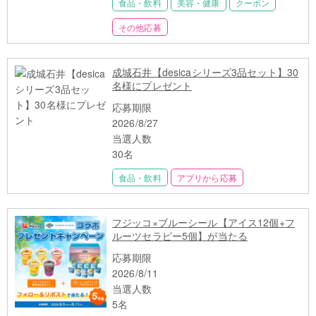
食品・飲料
美容・健康
クーポン
その他応募
成城石井【desicaシリーズ3品セット】30
名様にプレゼント
応募期限
2026/8/27
当選人数
30名
食品・飲料
アプリから応募
フジッコ×ブルーシール【アイス12個+フ
ルーツセラピー5個】が当たる
応募期限
2026/8/11
当選人数
5名