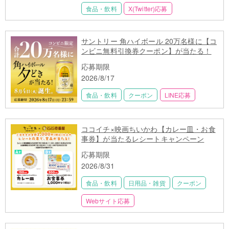
食品・飲料
X(Twitter)応募
サントリー 角ハイボール 20万名様に【コ
ンビニ無料引換券クーポン】が当たる！
応募期限
2026/8/17
食品・飲料
クーポン
LINE応募
ココイチ×映画ちいかわ【カレー皿・お食
事券】が当たるレシートキャンペーン
応募期限
2026/8/31
食品・飲料
日用品・雑貨
クーポン
Webサイト応募