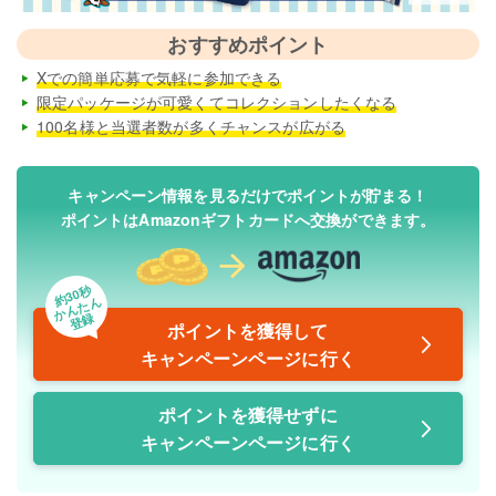
おすすめポイント
Xでの簡単応募で気軽に参加できる
限定パッケージが可愛くてコレクションしたくなる
100名様と当選者数が多くチャンスが広がる
キャンペーン情報を見るだけでポイントが貯まる！
ポイントはAmazonギフトカードへ交換ができます。
約30秒
かんたん
登録
ポイントを獲得して
キャンペーンページに行く
ポイントを獲得せずに
キャンペーンページに行く