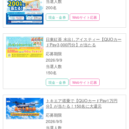
当選人数
200名
現金・金券
Webサイト応募
日東紅茶 水出しアイスティー【QUOカー
ドPay3,000円分】が当たる
応募期限
2026/9/9
当選人数
150名
現金・金券
Webサイト応募
トキエア搭乗で【QUOカードPay1万円
分】が当たる！150名に大還元
応募期限
2026/9/5
当選人数