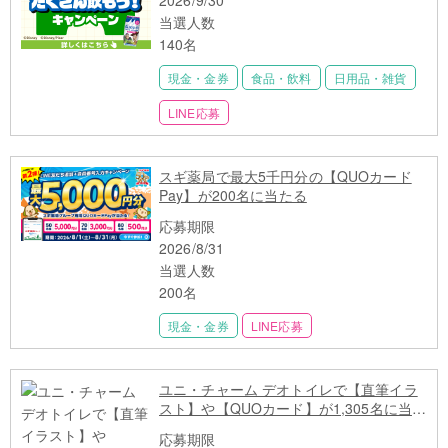
当選人数
140名
現金・金券
食品・飲料
日用品・雑貨
LINE応募
スギ薬局で最大5千円分の【QUOカード
Pay】が200名に当たる
応募期限
2026/8/31
当選人数
200名
現金・金券
LINE応募
ユニ・チャーム デオトイレで【直筆イラ
スト】や【QUOカード】が1,305名に当た
る
応募期限