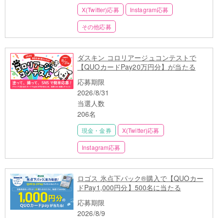
X(Twitter)応募
Instagram応募
その他応募
ダスキン コロリアージュコンテストで
【QUOカードPay20万円分】が当たる
応募期限
2026/8/31
当選人数
206名
現金・金券
X(Twitter)応募
Instagram応募
ロゴス 氷点下パック®購入で【QUOカー
ドPay1,000円分】500名に当たる
応募期限
2026/8/9