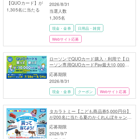
2026/8/31
当選人数
1,305名
現金・金券
日用品・雑貨
Webサイト応募
ローソンでQUOカード購入・利用で【ロ
ーソン専用QUOカードPay最大10,000円
分】3,600名に当たる
応募期限
2026/8/31
現金・金券
クーポン
Webサイト応募
タカラトミー【こども商品券5,000円分】
が200名に当たる夏のかくれんぼキャンペ
ーン
応募期限
2026/9/7