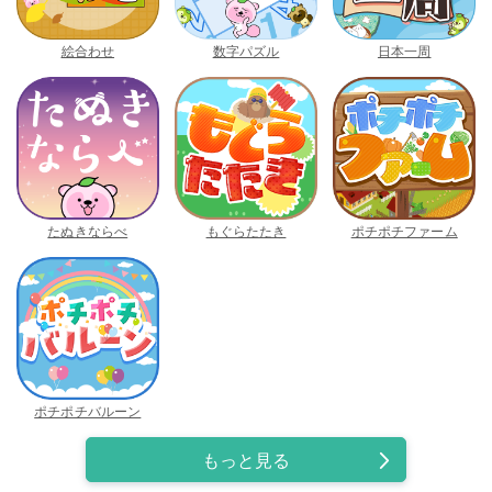
絵合わせ
数字パズル
日本一周
たぬきならべ
もぐらたたき
ポチポチファーム
ポチポチバルーン
もっと見る