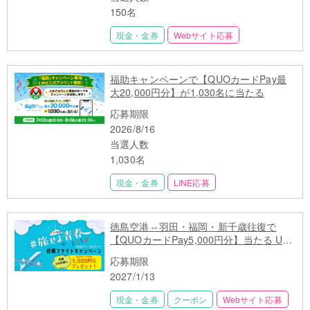
150名
現金・金券
Webサイト応募
福助キャンペーンで【QUOカードPay最
大20,000円分】が1,030名に当たる
応募期限
2026/8/16
当選人数
1,030名
現金・金券
LINE応募
徳島空港⇔羽田・福岡・新千歳往復で
【QUOカードPay5,000円分】当たる U29
限定 先着500名
応募期限
2027/1/13
現金・金券
クーポン
Webサイト応募