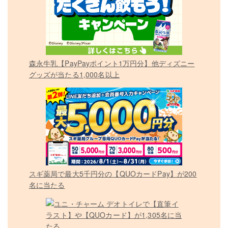
森永牛乳【PayPayポイント1万円分】他ディズニー
グッズが当たる1,000名以上
スギ薬局で最大5千円分の【QUOカードPay】が200
名に当たる