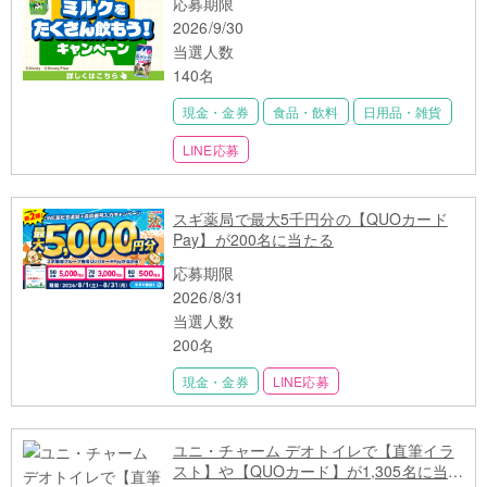
応募期限
2026/9/30
当選人数
140名
現金・金券
食品・飲料
日用品・雑貨
LINE応募
スギ薬局で最大5千円分の【QUOカード
Pay】が200名に当たる
応募期限
2026/8/31
当選人数
200名
現金・金券
LINE応募
ユニ・チャーム デオトイレで【直筆イラ
スト】や【QUOカード】が1,305名に当た