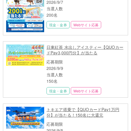
2026/9/7
当選人数
200名
現金・金券
Webサイト応募
日東紅茶 水出しアイスティー【QUOカー
ドPay3,000円分】が当たる
応募期限
2026/9/9
当選人数
150名
現金・金券
Webサイト応募
トキエア搭乗で【QUOカードPay1万円
分】が当たる！150名に大還元
応募期限
2026/9/5