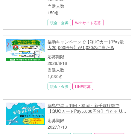
当選人数
150名
現金・金券
Webサイト応募
福助キャンペーンで【QUOカードPay最
大20,000円分】が1,030名に当たる
応募期限
2026/8/16
当選人数
1,030名
現金・金券
LINE応募
徳島空港⇔羽田・福岡・新千歳往復で
【QUOカードPay5,000円分】当たる U29
限定 先着500名
応募期限
2027/1/13