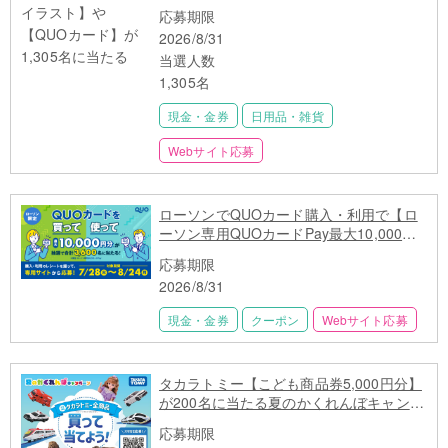
る
応募期限
2026/8/31
当選人数
1,305名
現金・金券
日用品・雑貨
Webサイト応募
ローソンでQUOカード購入・利用で【ロ
ーソン専用QUOカードPay最大10,000円
分】3,600名に当たる
応募期限
2026/8/31
現金・金券
クーポン
Webサイト応募
タカラトミー【こども商品券5,000円分】
が200名に当たる夏のかくれんぼキャンペ
ーン
応募期限