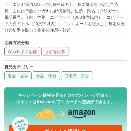
ト「エンゼルPLUS」に会員登録の上、必要事項を明記して応
募。または市販のハガキに郵便番号、住所、氏名（フリガナ）、
電話番号、年齢、性別、エピソード（300文字以内）、エピソー
ドのタイトル（20文字以内）、ニックネームを記入し、規定料金
分の切手を貼って指定の住所へ郵送。
応募方法分類
Webサイト応募
はがき応募
賞品カテゴリー
現金・金券
食品・飲料
日用品・雑貨
キャンペーン情報を見るだけでポイントが貯まる！
ポイントはAmazonギフトカードへ交換ができます。
約30秒
かんたん
登録