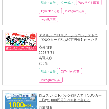
現金・金券
クーポン
Webサイト応募
X(Twitter)応募
Instagram応募
その他応募
ダスキン コロリアージュコンテストで
【QUOカードPay20万円分】が当たる
応募期限
2026/8/31
当選人数
206名
現金・金券
X(Twitter)応募
Instagram応募
ロゴス 氷点下パック®購入で【QUOカー
ドPay1,000円分】500名に当たる
応募期限