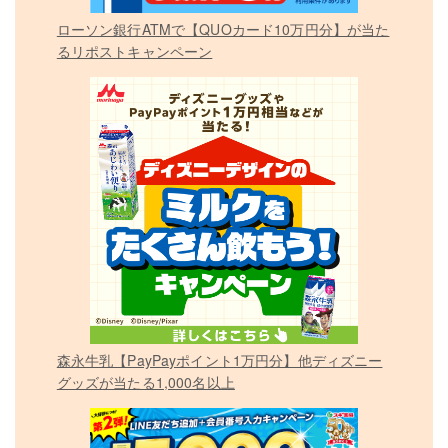
ローソン銀行ATMで【QUOカード10万円分】が当た
るリポストキャンペーン
森永牛乳【PayPayポイント1万円分】他ディズニー
グッズが当たる1,000名以上