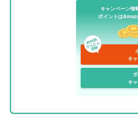
キャンペーン情
ポイントはAma
約30秒
かんたん
登録
キャ
ポ
キャ