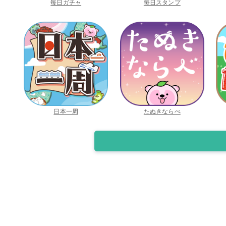
毎日ガチャ
毎日スタンプ
日本一周
たぬきならべ