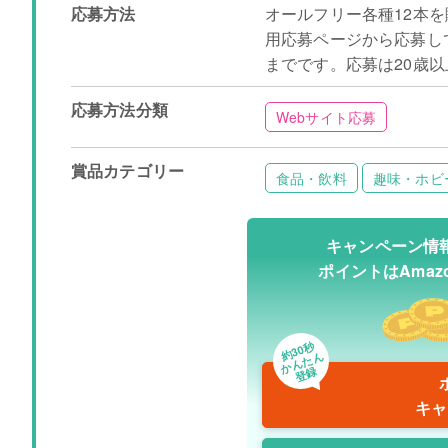
応募方法
オールフリー各種12本を
用応募ページから応募してく
までです。応募は20歳
応募方法分類
Webサイト応募
賞品カテゴリー
食品・飲料
趣味・ホビ
キャンペーン情
ポイントはAma
約30秒
かんたん
登録
キャ