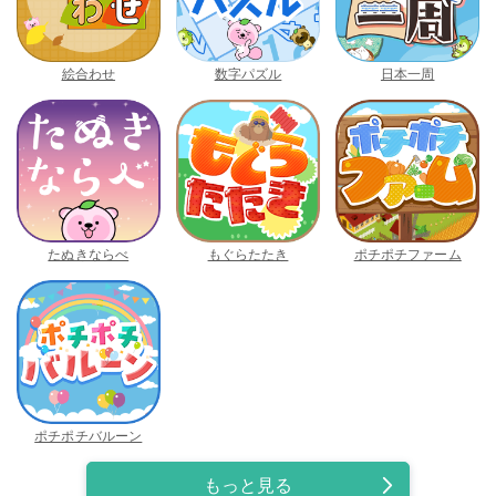
絵合わせ
数字パズル
日本一周
たぬきならべ
もぐらたたき
ポチポチファーム
ポチポチバルーン
もっと見る