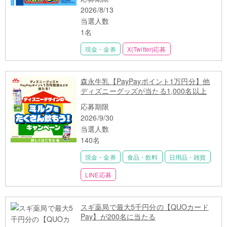
2026/8/13
当選人数
1名
現金・金券
X(Twitter)応募
森永牛乳【PayPayポイント1万円分】他
ディズニーグッズが当たる1,000名以上
応募期限
2026/9/30
当選人数
140名
現金・金券
食品・飲料
日用品・雑貨
LINE応募
スギ薬局で最大5千円分の【QUOカード
Pay】が200名に当たる