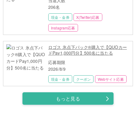
当選人数
206名
現金・金券
X(Twitter)応募
Instagram応募
ロゴス 氷点下パック®購入で【QUOカー
ドPay1,000円分】500名に当たる
応募期限
2026/8/9
現金・金券
クーポン
Webサイト応募
もっと見る