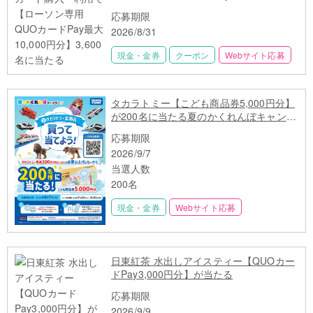
分】3,600名に当たる
応募期限
2026/8/31
現金・金券
クーポン
Webサイト応募
タカラトミー【こども商品券5,000円分】
が200名に当たる夏のかくれんぼキャンペ
ーン
応募期限
2026/9/7
当選人数
200名
現金・金券
Webサイト応募
日東紅茶 水出しアイスティー【QUOカー
ドPay3,000円分】が当たる
応募期限
2026/9/9