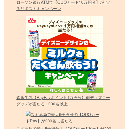
ローソン銀行ATMで【QUOカード10万円分】が当た
るリポストキャンペーン
森永牛乳【PayPayポイント1万円分】他ディズニー
グッズが当たる1,000名以上
スギ薬局で最大5千円分の【QUOカードPay】が200