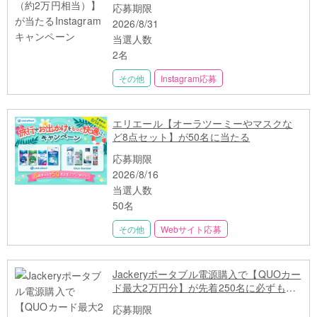
応募期限
2026/8/31
当選人数
2名
その他
Instagram応募
エリエール【オーラツーミーやマスクな
ど8点セット】が50名に当たる
応募期限
2026/8/16
当選人数
50名
その他
Webサイト応募
Jackeryポータブル電源購入で【QUOカー
ド最大2万円分】が先着250名に必ずもら
える
応募期限