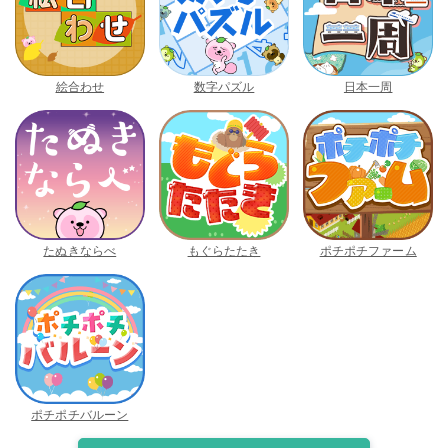
絵合わせ
数字パズル
日本一周
たぬきならべ
もぐらたたき
ポチポチファーム
ポチポチバルーン