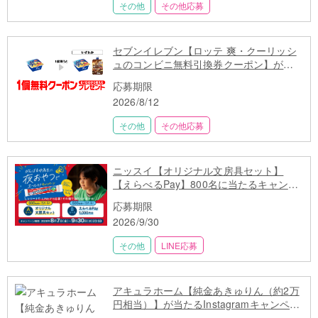
その他
その他応募
セブンイレブン【ロッテ 爽・クーリッシ
ュのコンビニ無料引換券クーポン】が当
たる
応募期限
2026/8/12
その他
その他応募
ニッスイ【オリジナル文房具セット】
【えらべるPay】800名に当たるキャンペ
ーン
応募期限
2026/9/30
その他
LINE応募
アキュラホーム【純金あきゅりん（約2万
円相当）】が当たるInstagramキャンペー
ン