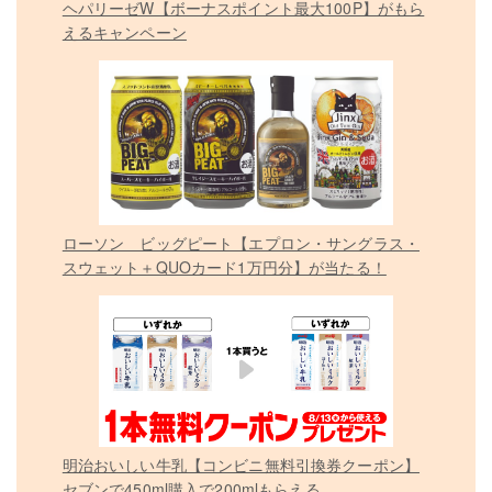
ヘパリーゼW【ボーナスポイント最大100P】がもら
えるキャンペーン
ローソン ビッグピート【エプロン・サングラス・
スウェット＋QUOカード1万円分】が当たる！
明治おいしい牛乳【コンビニ無料引換券クーポン】
セブンで450ml購入で200mlもらえる