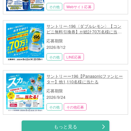
その他
Webサイト応募
サントリー-196〈ダブルレモン〉【コン
ビニ無料引換券】が総計70万名様に当た
る
応募期限
2026/8/12
その他
LINE応募
サントリーー196【Panasonicファンヒー
ター】他1,110名様に当たる
応募期限
2026/9/24
その他
その他応募
もっと見る