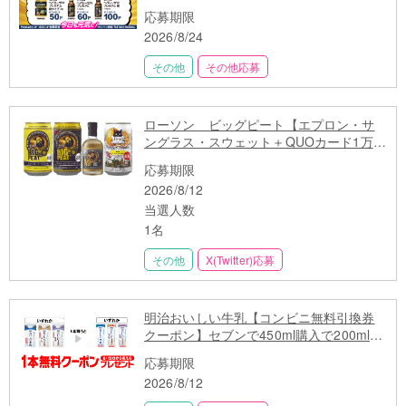
応募期限
2026/8/24
その他
その他応募
ローソン ビッグピート【エプロン・サ
ングラス・スウェット＋QUOカード1万円
分】が当たる！
応募期限
2026/8/12
当選人数
1名
その他
X(Twitter)応募
明治おいしい牛乳【コンビニ無料引換券
クーポン】セブンで450ml購入で200mlも
らえる
応募期限
2026/8/12