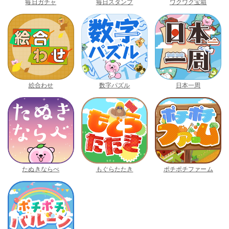
毎日ガチャ
毎日スタンプ
ワクワク宝箱
絵合わせ
数字パズル
日本一周
たぬきならべ
もぐらたたき
ポチポチファーム