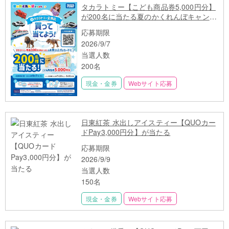
タカラトミー【こども商品券5,000円分】
が200名に当たる夏のかくれんぼキャンペ
ーン
応募期限
2026/9/7
当選人数
200名
現金・金券
Webサイト応募
日東紅茶 水出しアイスティー【QUOカー
ドPay3,000円分】が当たる
応募期限
2026/9/9
当選人数
150名
現金・金券
Webサイト応募