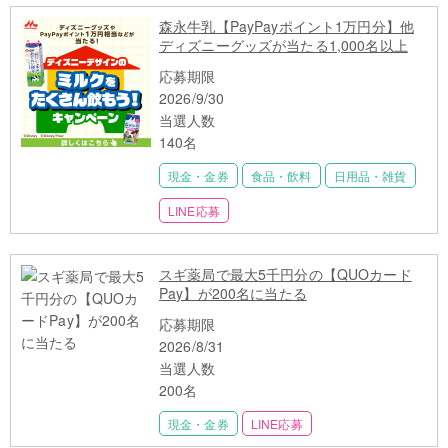
森永牛乳【PayPayポイント1万円分】他
ディズニーグッズが当たる1,000名以上
応募期限
2026/9/30
当選人数
140名
現金・金券
食品・飲料
日用品・雑貨
LINE応募
スギ薬局で最大5千円分の【QUOカード
Pay】が200名に当たる
応募期限
2026/8/31
当選人数
200名
現金・金券
LINE応募