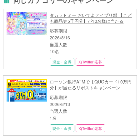
タカラトミー おいでよアイプリ部 【こど
も商品券5千円分】が10名様に当たる
応募期限
2026/8/16
当選人数
10名
現金・金券
X(Twitter)応募
ローソン銀行ATMで【QUOカード10万円
分】が当たるリポストキャンペーン
応募期限
2026/8/13
当選人数
1名
現金・金券
X(Twitter)応募