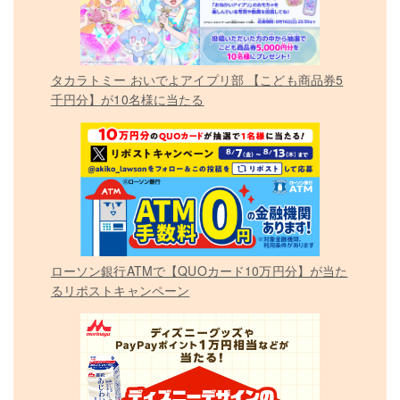
タカラトミー おいでよアイプリ部 【こども商品券5
千円分】が10名様に当たる
ローソン銀行ATMで【QUOカード10万円分】が当た
るリポストキャンペーン