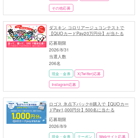
その他応募
ダスキン コロリアージュコンテストで
【QUOカードPay20万円分】が当たる
応募期限
2026/8/31
当選人数
206名
現金・金券
X(Twitter)応募
Instagram応募
ロゴス 氷点下パック®購入で【QUOカー
ドPay1,000円分】500名に当たる
応募期限
2026/8/9
現金・金券
クーポン
Webサイト応募