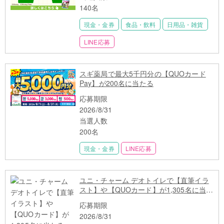
140名
現金・金券
食品・飲料
日用品・雑貨
LINE応募
スギ薬局で最大5千円分の【QUOカード
Pay】が200名に当たる
応募期限
2026/8/31
当選人数
200名
現金・金券
LINE応募
ユニ・チャーム デオトイレで【直筆イラ
スト】や【QUOカード】が1,305名に当た
る
応募期限
2026/8/31