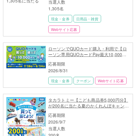
当選人数
1,305名
現金・金券
日用品・雑貨
Webサイト応募
ローソンでQUOカード購入・利用で【ロ
ーソン専用QUOカードPay最大10,000円
分】3,600名に当たる
応募期限
2026/8/31
現金・金券
クーポン
Webサイト応募
タカラトミー【こども商品券5,000円分】
が200名に当たる夏のかくれんぼキャンペ
ーン
応募期限
2026/9/7
当選人数
200名