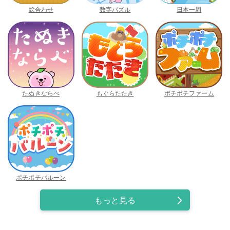
絵合わせ
数字パズル
日本一周
たぬきならべ
もぐらたたき
ポチポチファーム
ポチポチバルーン
もっと見る