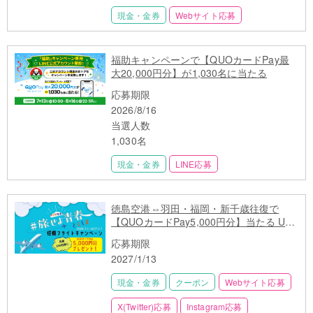
現金・金券
Webサイト応募
福助キャンペーンで【QUOカードPay最
大20,000円分】が1,030名に当たる
応募期限
2026/8/16
当選人数
1,030名
現金・金券
LINE応募
徳島空港⇔羽田・福岡・新千歳往復で
【QUOカードPay5,000円分】当たる U29
限定 先着500名
応募期限
2027/1/13
現金・金券
クーポン
Webサイト応募
X(Twitter)応募
Instagram応募