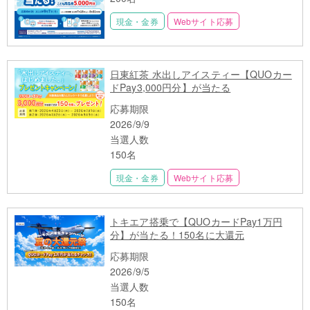
現金・金券
Webサイト応募
日東紅茶 水出しアイスティー【QUOカー
ドPay3,000円分】が当たる
応募期限
2026/9/9
当選人数
150名
現金・金券
Webサイト応募
トキエア搭乗で【QUOカードPay1万円
分】が当たる！150名に大還元
応募期限
2026/9/5
当選人数
150名