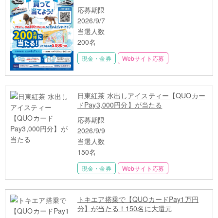
ーン
応募期限
2026/9/7
当選人数
200名
現金・金券
Webサイト応募
日東紅茶 水出しアイスティー【QUOカー
ドPay3,000円分】が当たる
応募期限
2026/9/9
当選人数
150名
現金・金券
Webサイト応募
トキエア搭乗で【QUOカードPay1万円
分】が当たる！150名に大還元