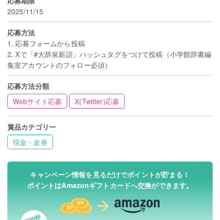
応募期限
2025/11/15
応募方法
1. 応募フォームから投稿
2. Xで「#大辞泉新語」ハッシュタグをつけて投稿（小学館辞書編
集室アカウントのフォロー必須）
応募方法分類
Webサイト応募
X(Twitter)応募
賞品カテゴリー
現金・金券
キャンペーン情報を見るだけでポイントが貯まる！
ポイントはAmazonギフトカードへ交換ができます。
約30秒