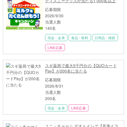
ディズニーグッズが当たる1,000名以上
応募期限
2026/9/30
当選人数
140名
現金・金券
食品・飲料
日用品・雑貨
LINE応募
スギ薬局で最大5千円分の【QUOカード
Pay】が200名に当たる
応募期限
2026/8/31
当選人数
200名
現金・金券
LINE応募
ユニ・チャーム デオトイレで【直筆イラ