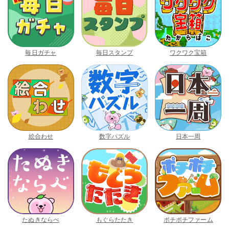
毎日ガチャ
毎日スタンプ
ワクワク宝箱
絵合わせ
数字パズル
日本一周
たぬきならべ
もぐらたたき
ポチポチファーム