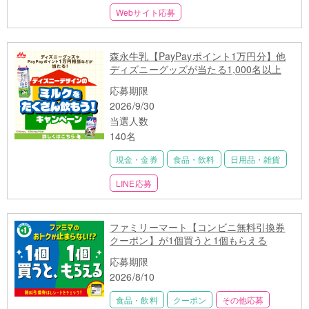
Webサイト応募
森永牛乳【PayPayポイント1万円分】他
ディズニーグッズが当たる1,000名以上
応募期限
2026/9/30
当選人数
140名
現金・金券
食品・飲料
日用品・雑貨
LINE応募
ファミリーマート【コンビニ無料引換券
クーポン】が1個買うと1個もらえる
応募期限
2026/8/10
食品・飲料
クーポン
その他応募