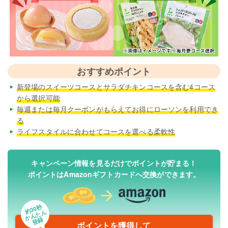
おすすめポイント
新登場のスイーツコースとサラダチキンコースを含む4コース
から選択可能
毎週または毎月クーポンがもらえてお得にローソンを利用でき
る
ライフスタイルに合わせてコースを選べる柔軟性
キャンペーン情報を見るだけでポイントが貯まる！
ポイントはAmazonギフトカードへ交換ができます。
約30秒
かんたん
登録
ポイントを獲得して