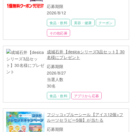
応募期限
2026/8/12
食品・飲料
美容・健康
クーポン
その他応募
成城石井【desicaシリーズ3品セット】30
名様にプレゼント
応募期限
2026/8/27
当選人数
30名
食品・飲料
アプリから応募
フジッコ×ブルーシール【アイス12個+フ
ルーツセラピー5個】が当たる
応募期限