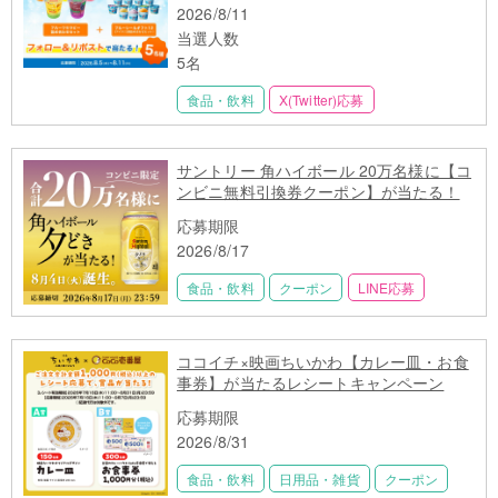
2026/8/11
当選人数
5名
食品・飲料
X(Twitter)応募
サントリー 角ハイボール 20万名様に【コ
ンビニ無料引換券クーポン】が当たる！
応募期限
2026/8/17
食品・飲料
クーポン
LINE応募
ココイチ×映画ちいかわ【カレー皿・お食
事券】が当たるレシートキャンペーン
応募期限
2026/8/31
食品・飲料
日用品・雑貨
クーポン