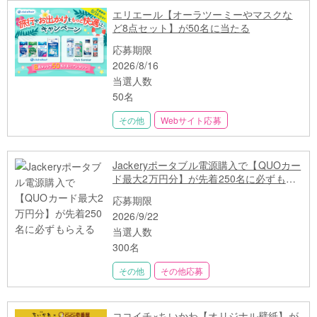
エリエール【オーラツーミーやマスクな
ど8点セット】が50名に当たる
応募期限
2026/8/16
当選人数
50名
その他
Webサイト応募
Jackeryポータブル電源購入で【QUOカー
ド最大2万円分】が先着250名に必ずもら
える
応募期限
2026/9/22
当選人数
300名
その他
その他応募
ココイチ×ちいかわ【オリジナル壁紙】が