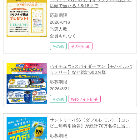
店頭で当たる！8/16まで
応募期限
2026/8/16
当選人数
全員もれなく
その他
その他応募
ハイチュウ×スパイダーマン【モバイルバ
ッテリー】など総計600名様
応募期限
2026/8/31
その他
Webサイト応募
サントリー-196〈ダブルレモン〉【コン
ビニ無料引換券】が総計70万名様に当た
る
応募期限