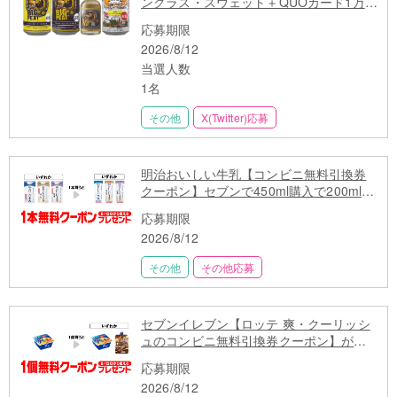
ングラス・スウェット＋QUOカード1万円
分】が当たる！
応募期限
2026/8/12
当選人数
1名
その他
X(Twitter)応募
明治おいしい牛乳【コンビニ無料引換券
クーポン】セブンで450ml購入で200mlも
らえる
応募期限
2026/8/12
その他
その他応募
セブンイレブン【ロッテ 爽・クーリッシ
ュのコンビニ無料引換券クーポン】が当
たる
応募期限
2026/8/12