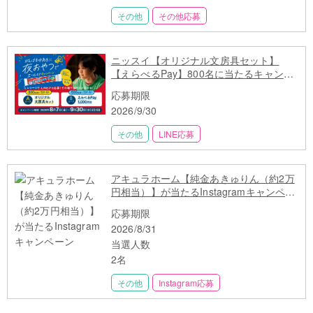
その他
その他応募
ニッスイ【オリジナル文房具セット】
【えらべるPay】800名に当たるキャンペ
ーン
応募期限
2026/9/30
その他
LINE応募
アキュラホーム【純金あきゅりん（約2万
円相当）】が当たるInstagramキャンペー
ン
応募期限
2026/8/31
当選人数
2名
その他
Instagram応募