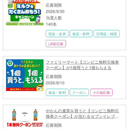
応募期限
2026/9/30
当選人数
140名
現金・金券
食品・飲料
日用品・雑貨
LINE応募
ファミリーマート【コンビニ無料引換券
クーポン】が1個買うと1個もらえる
応募期限
2026/8/10
食品・飲料
クーポン
その他応募
やかんの麦茶を買うと【コンビニ無料引
換券クーポン】が当たるセブンイレブン
キャンペーン
応募期限