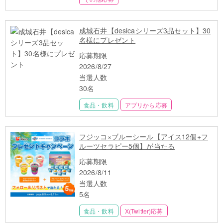
成城石井【desicaシリーズ3品セット】30
名様にプレゼント
応募期限
2026/8/27
当選人数
30名
食品・飲料
アプリから応募
フジッコ×ブルーシール【アイス12個+フ
ルーツセラピー5個】が当たる
応募期限
2026/8/11
当選人数
5名
食品・飲料
X(Twitter)応募