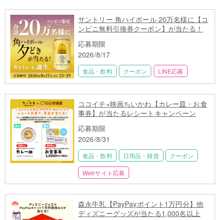
サントリー 角ハイボール 20万名様に【コ
ンビニ無料引換券クーポン】が当たる！
応募期限
2026/8/17
食品・飲料
クーポン
LINE応募
ココイチ×映画ちいかわ【カレー皿・お食
事券】が当たるレシートキャンペーン
応募期限
2026/8/31
食品・飲料
日用品・雑貨
クーポン
Webサイト応募
森永牛乳【PayPayポイント1万円分】他
ディズニーグッズが当たる1,000名以上