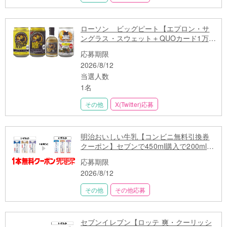
ローソン ビッグピート【エプロン・サ
ングラス・スウェット＋QUOカード1万円
分】が当たる！
応募期限
2026/8/12
当選人数
1名
その他
X(Twitter)応募
明治おいしい牛乳【コンビニ無料引換券
クーポン】セブンで450ml購入で200mlも
らえる
応募期限
2026/8/12
その他
その他応募
セブンイレブン【ロッテ 爽・クーリッシ