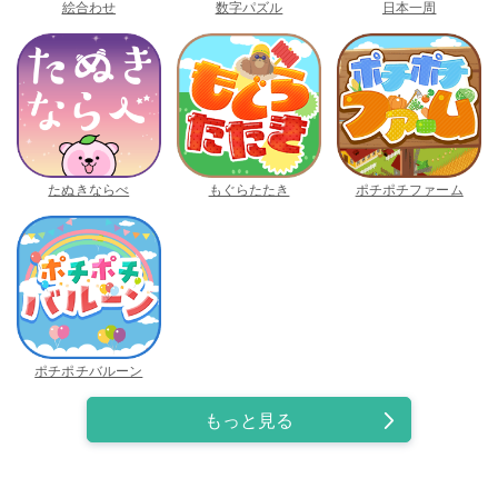
絵合わせ
数字パズル
日本一周
たぬきならべ
もぐらたたき
ポチポチファーム
ポチポチバルーン
もっと見る