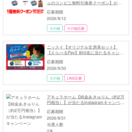
ュのコンビニ無料引換券クーポン】が当
たる
応募期限
2026/8/12
その他
その他応募
ニッスイ【オリジナル文房具セット】
【えらべるPay】800名に当たるキャンペ
ーン
応募期限
2026/9/30
その他
LINE応募
アキュラホーム【純金あきゅりん（約2万
円相当）】が当たるInstagramキャンペー
ン
応募期限
2026/8/31
当選人数
2名