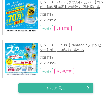
サントリー-196〈ダブルレモン〉【コン
ビニ無料引換券】が総計70万名様に当た
る
応募期限
2026/8/12
その他
LINE応募
サントリーー196【Panasonicファンヒー
ター】他1,110名様に当たる
応募期限
2026/9/24
その他
その他応募
もっと見る