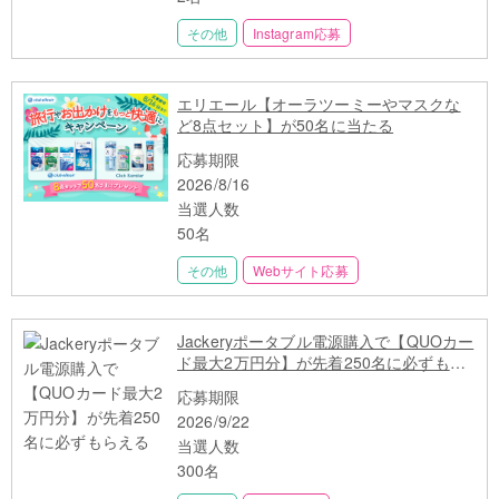
その他
Instagram応募
エリエール【オーラツーミーやマスクな
ど8点セット】が50名に当たる
応募期限
2026/8/16
当選人数
50名
その他
Webサイト応募
Jackeryポータブル電源購入で【QUOカー
ド最大2万円分】が先着250名に必ずもら
える
応募期限
2026/9/22
当選人数
300名