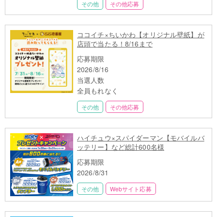
その他
その他応募
ココイチ×ちいかわ【オリジナル壁紙】が
店頭で当たる！8/16まで
応募期限
2026/8/16
当選人数
全員もれなく
その他
その他応募
ハイチュウ×スパイダーマン【モバイルバ
ッテリー】など総計600名様
応募期限
2026/8/31
その他
Webサイト応募