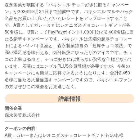
森永製菓が展開する「パキシエル チョコ好きに贈るキャンペー
ン」が2026年8月31日まで開催中です。パキシエル マルチパック
全品をお買い上げいただいたレシートをアップロードすること
で、A賞としてガレーまたはレオニダスチョコレートギフトが各
50名様に、B賞としてPayPayポイント1,000円分が2,400名様に当
たる豪華キャンペーンです。パキシエルは先端の超厚チョコレー
トによるパキパキ食感と、森永製菓独自の「超厚チョコ製法」で
高い満足感を味わえる、気分転換にぴったりのアイスです。チョ
コの比率は42％と、チョコ好きには堪らない贅沢な仕様となって
います。応募にはエンゼルPLUS会員登録が必要ですが、今後の
キャンペーンにも簡単に応募できるようになります。合計2,450
名様に当たる大量当選キャンペーンですので、パキシエルファン
の方はぜひこの機会をお見逃しなく。
詳細情報
開催企業
森永製菓株式会社
クーポンの内容
A賞：ガレーまたはレオニダスチョコレートギフト 各50名様