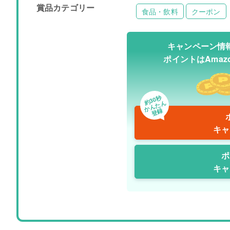
賞品カテゴリー
食品・飲料
クーポン
キャンペーン情
ポイントはAma
約30秒
かんたん
登録
キャ
ポ
キャ