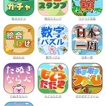
毎日ガチャ
毎日スタンプ
ワクワク宝箱
絵合わせ
数字パズル
日本一周
たぬきならべ
もぐらたたき
ポチポチファーム