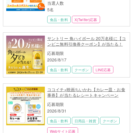
当選人数
5名
食品・飲料
X(Twitter)応募
サントリー 角ハイボール 20万名様に【コ
ンビニ無料引換券クーポン】が当たる！
応募期限
2026/8/17
食品・飲料
クーポン
LINE応募
ココイチ×映画ちいかわ【カレー皿・お食
事券】が当たるレシートキャンペーン
応募期限
2026/8/31
食品・飲料
日用品・雑貨
クーポン
Webサイト応募