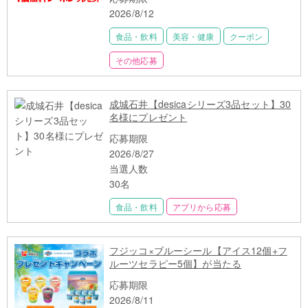
2026/8/12
食品・飲料
美容・健康
クーポン
その他応募
成城石井【desicaシリーズ3品セット】30
名様にプレゼント
応募期限
2026/8/27
当選人数
30名
食品・飲料
アプリから応募
フジッコ×ブルーシール【アイス12個+フ
ルーツセラピー5個】が当たる
応募期限
2026/8/11