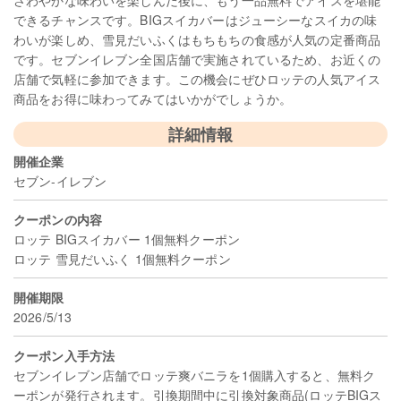
さわやかな味わいを楽しんだ後に、もう一品無料でアイスを堪能
できるチャンスです。BIGスイカバーはジューシーなスイカの味
わいが楽しめ、雪見だいふくはもちもちの食感が人気の定番商品
です。セブンイレブン全国店舗で実施されているため、お近くの
店舗で気軽に参加できます。この機会にぜひロッテの人気アイス
商品をお得に味わってみてはいかがでしょうか。
詳細情報
開催企業
セブン-イレブン
クーポンの内容
ロッテ BIGスイカバー 1個無料クーポン
ロッテ 雪見だいふく 1個無料クーポン
開催期限
2026/5/13
クーポン入手方法
セブンイレブン店舗でロッテ爽バニラを1個購入すると、無料ク
ーポンが発行されます。引換期間中に引換対象商品(ロッテBIGス