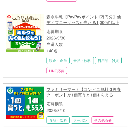
森永牛乳【PayPayポイント1万円分】他
ディズニーグッズが当たる1,000名以上
応募期限
2026/9/30
当選人数
140名
現金・金券
食品・飲料
日用品・雑貨
LINE応募
ファミリーマート【コンビニ無料引換券
クーポン】が1個買うと1個もらえる
応募期限
2026/8/10
食品・飲料
クーポン
その他応募