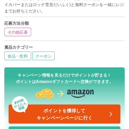
イカバーまたはロッテ雪見だいふく)と無料クーポンを一緒にレジ
までお持ちください。
応募方法分類
その他応募
賞品カテゴリー
食品・飲料
クーポン
キャンペーン情報を見るだけでポイントが貯まる！
ポイントはAmazonギフトカードへ交換ができます。
約30秒
かんたん
登録
ポイントを獲得して
キャンペーンページに行く