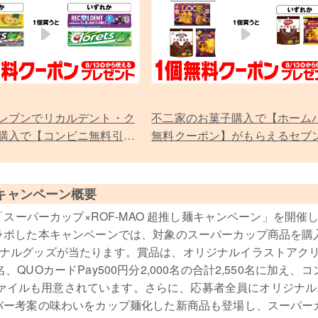
レブンでリカルデント・ク
不二家のお菓子購入で【ホーム
購入で【コンビニ無料引換
無料クーポン】がもらえるセブ
ン】プレゼント
レブン限定キャンペーン
キャンペーン概要
で「スーパーカップ×ROF-MAO 超推し麺キャンペーン」を開催
コラボした本キャンペーンでは、対象のスーパーカップ商品を購
ジナルグッズが当たります。賞品は、オリジナルイラストアク
QUOカードPay500円分2,000名の合計2,550名に加え、
ァイルも用意されています。さらに、応募者全員にオリジナル
ンバー考案の味わいをカップ麺化した新商品も登場し、スーパー