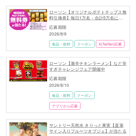
ローソン【オリジナルポテトチップス無
料引換券】毎日1万名・合計5万名に当
たる
応募期限
2026/8/9
食品・飲料
クーポン
X(Twitter)応募
ローソン【激辛チキンラーメン】など辛
すぎチャレンジフェア開催中
応募期限
2026/8/10
食品・飲料
クーポン
アプリから応募
サントリー天然水 きりっと果実【直筆
サイン入りフルーツオブジェ】が当たる