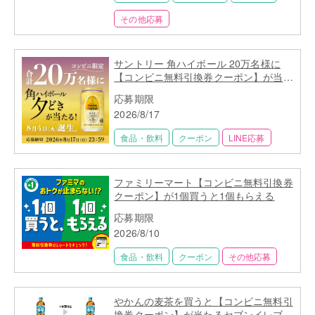
その他応募
サントリー 角ハイボール 20万名様に
【コンビニ無料引換券クーポン】が当た
る！
応募期限
2026/8/17
食品・飲料
クーポン
LINE応募
ファミリーマート【コンビニ無料引換券
クーポン】が1個買うと1個もらえる
応募期限
2026/8/10
食品・飲料
クーポン
その他応募
やかんの麦茶を買うと【コンビニ無料引
換券クーポン】が当たるセブンイレブン