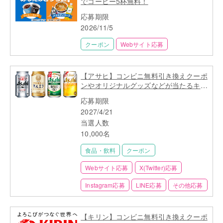
でコーヒー5杯無料！
応募期限
2026/11/5
クーポン
Webサイト応募
【アサヒ】コンビニ無料引き換えクーポ
ンやオリジナルグッズなどが当たるキャ
ンペーン一覧
応募期限
2027/4/21
当選人数
10,000名
食品・飲料
クーポン
Webサイト応募
X(Twitter)応募
Instagram応募
LINE応募
その他応募
【キリン】コンビニ無料引き換えクーポ