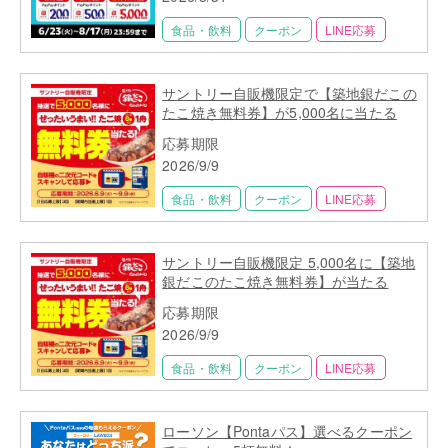
食品・飲料
クーポン
LINE応募
サントリー自販機限定で【築地銀だこの
たこ焼き無料券】が5,000名に当たる
応募期限
2026/9/9
食品・飲料
クーポン
LINE応募
サントリー自販機限定 5,000名に【築地
銀だこのたこ焼き無料券】が当たる
応募期限
2026/9/9
食品・飲料
クーポン
LINE応募
ローソン【Pontaパス】選べるクーポン